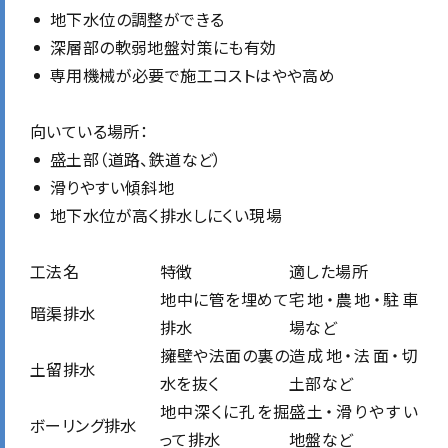
地下水位の調整ができる
深層部の軟弱地盤対策にも有効
専用機械が必要で施工コストはやや高め
向いている場所：
盛土部（道路、鉄道など）
滑りやすい傾斜地
地下水位が高く排水しにくい現場
工法名
特徴
適した場所
地中に管を埋めて
宅地・農地・駐車
暗渠排水
排水
場など
擁壁や法面の裏の
造成地・法面・切
土留排水
水を抜く
土部など
地中深くに孔を掘
盛土・滑りやすい
ボーリング排水
って排水
地盤など