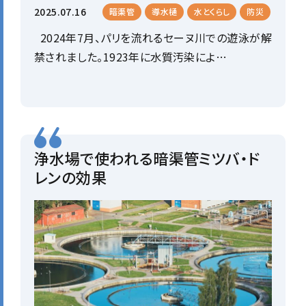
2025.07.16
暗渠管
導水樋
水とくらし
防災
2024年7月、パリを流れるセーヌ川での遊泳が解
禁されました。1923年に水質汚染によ…
浄水場で使われる暗渠管ミツバ・ド
レンの効果