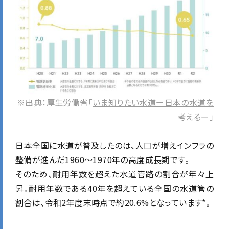
※出典：厚生労働省「
いま知りたい水道ー日本の水道を
考えるー
」
日本全国に水道が普及したのは、人口が増えインフラの
整備が進んだ1960～1970年の高度成長期です。
そのため、耐用年数を超えた水道管路の割合が年々上
昇。耐用年数である40年を超えている全国の水道管の
割合は、令和2年度末時点で約20.6%となっています*。