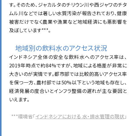
す。そのため、ジャカルタのチリウン川や西ジャワのチタ
ムル川などでは著しい水質汚染が報告されており、健康
被害だけでなく農業や漁業など地域経済にも悪影響を
及ぼしています***。
地域別の飲料水のアクセス状況
インドネシア全体の安全な飲料水へのアクセス率は、
2019年時点で約84%ですが、地域による格差が非常に
大きいのが実情です。都市部では比較的高いアクセス率
を保つ一方、農村部では50%以下という地域も存在し、
経済発展の度合いとインフラ整備の遅れが主な要因と
いえます。
***環境省「
インドネシアにおける 水・排水管理の現状
」