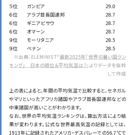
５位
ガンビア
29.0
６位
アラブ首長国連邦
28.7
６位
ギニアビサウ
28.7
６位
オマーン
28.7
９位
モーリタニア
28.5
９位
ベナン
28.5
※出典：ELEMINIST「
最新2025年「世界の暑い国ラン
キング」 日本の順位＆平均気温は？
」よりデータを抜粋
して作成
上の表によると、年間の平均気温で比較すると、セネガル
やマリといったアフリカ諸国やアラブ首長国連邦などの
中東諸国が高いことがわかります。
なお、世界の平均気温ランキングは、算出方法により結
果が変わります。公式な世界最高気温の記録としては、
1913年に記録されたアメリカ・デスバレーでの56.7℃で