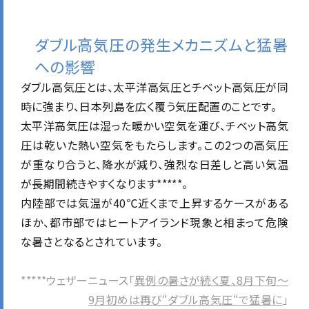
ダブル高気圧の発生メカニズムと猛暑
への影響
ダブル高気圧とは、太平洋高気圧とチベット高気圧が同
時に強まり、日本列島を広く覆う気圧配置のことです。
太平洋高気圧は湿った暖かい空気を運び、チベット高気
圧は乾いた熱い空気をもたらします。この2つの高気圧
が重なり合うと、降水が減り、強烈な日差しと高い気温
が長期間続きやすくなります*****。
内陸部では気温が40℃近くまで上昇するケースがある
ほか、都市部ではヒートアイランド現象と相まって危険
な暑さとなるとされています。
*****ウェザーニュース「
異例の暑さが続く夏、8月下旬〜
9月初めは再び“ダブル高気圧“で猛暑に
」