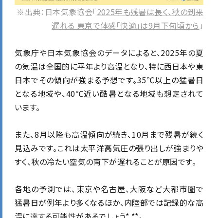
※出典：日本気象協会「
2025年も残暑は長く、秋の到来
遅れる 東京で体感「快適」は9月下旬頃から
」
気象庁や日本気象協会のデータによると、2025年の夏
の気温は全国的に平年より高温となり、特に西日本や東
日本でその傾向が強まる予想です。35℃以上の猛暑日
となる地域や、40℃近い酷暑となる地域も想定されて
います。
また、8月以降も高温傾向が続き、10月まで残暑が続く
見込みです。
これは太平洋高気圧の張り出しが強まりや
すく、秋の冷たい空気の南下が遅れることが原因です。
各地の予測では、東京や名古屋、大阪など大都市圏で
猛暑日が例年より多くなるほか、内陸部では記録的な高
温に達する可能性があるでしょう* **。