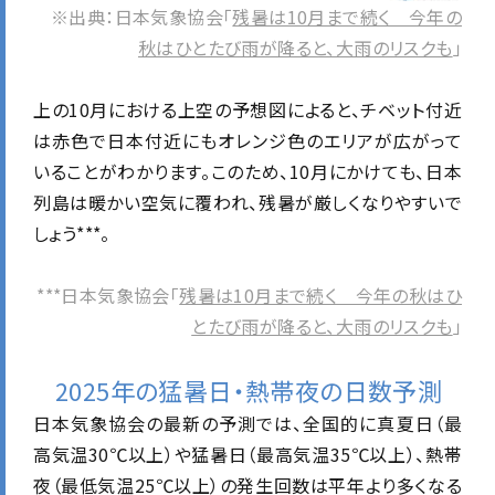
※出典：日本気象協会「
残暑は10月まで続く 今年の
秋はひとたび雨が降ると、大雨のリスクも
」
上の10月における上空の予想図によると、チベット付近
は赤色で日本付近にもオレンジ色のエリアが広がって
いることがわかります。このため、10月にかけても、日本
列島は暖かい空気に覆われ、残暑が厳しくなりやすいで
しょう***。
***日本気象協会「
残暑は10月まで続く 今年の秋はひ
とたび雨が降ると、大雨のリスクも
」
2025年の猛暑日・熱帯夜の日数予測
日本気象協会の最新の予測では、全国的に真夏日（最
高気温30℃以上）や猛暑日（最高気温35℃以上）、熱帯
夜（最低気温25℃以上）の発生回数は平年より多くなる