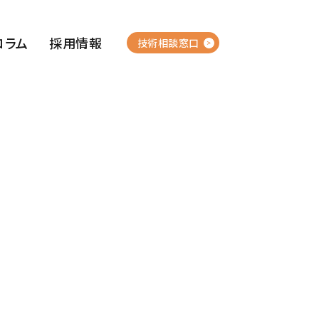
コラム
採用情報
技術相談窓口
押出成形・
集水ボーリング管
水抜き土留柵
プラスチック加工