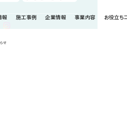
情報
施工事例
企業情報
事業内容
お役立ち
らせ
漏水／はく落防止材
暗渠排水管
簡易水抜き管