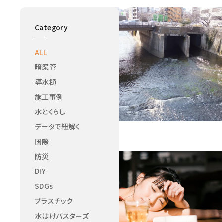
Category
ALL
暗渠管
導水樋
施工事例
水とくらし
データで紐解く
国際
防災
DIY
SDGs
プラスチック
水はけバスターズ