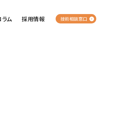
コラム
採用情報
技術相談窓口
押出成形・
集水ボーリング管
水抜き土留柵
プラスチック加工