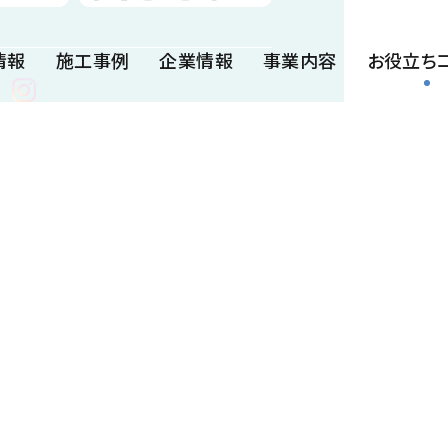
情報
施工事例
企業情報
事業内容
お役立ち
漏水／はく落防止材
暗渠排水管
簡易水抜き管