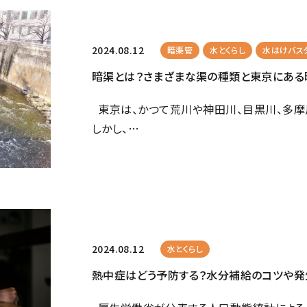
2024.08.12
暗渠管
水とくらし
水はけバス
暗渠とは？さまざまな渠の種類と東京にある
東京は、かつて荒川や神田川、目黒川、多摩
しかし、…
2024.08.12
水とくらし
熱中症はどう予防する？水分補給のコツや