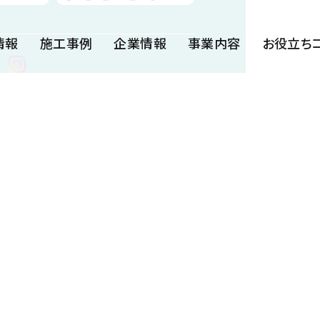
情報
施工事例
企業情報
事業内容
お役立ち
漏水／はく落防止材
暗渠排水管
簡易水抜き管