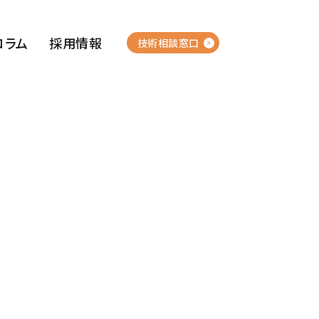
コラム
採用情報
技術相談窓口
押出成形・
集水ボーリング管
水抜き土留柵
プラスチック加工