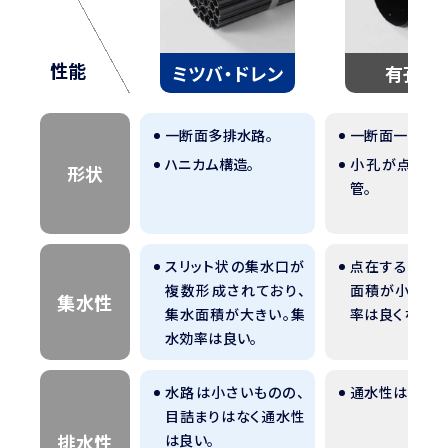
性能
ミツバ・ドレン
有孔管
一断面多排水路。
一断面一排水路
ハニカム構造。
小孔が点在す
形状
管。
スリット状の集水口が
点在する小孔は
複数形成されており、
面積が小さい。
集水性
集水面積が大きい。集
率は良くない。
水効率は良い。
水路は小さいものの、
通水性は良い。
目詰まりはなく通水性
排水性
は良い。