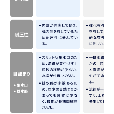
内部が充実しており、
強化有孔管は
弾力性を有しているた
を有しているが
耐圧性
め耐圧性に優れてい
的な有孔管は
る。
に乏しい。
スリット状集水口のた
一排水路のため
め、流線が集中せず土
かの土粒砂でも
粒砂の移動が少ない。
と影響が出てし
目詰まり
水垢が付着しづらい。
やがて水路は
る。
排水路が多数あるた
集水口
め、些少の目詰まりが
流線が一点に集
排水路
あっても影響は少な
すく、土粒砂の
く、機能が長期間維持
発生してしまう
される。